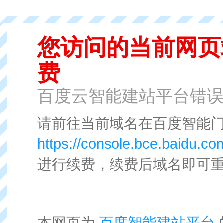
您访问的当前网页
费
百度云智能建站平台错
请前往当前域名在百度智能
https://console.bce.baidu.co
进行续费，续费后域名即可
本网页为
百度智能建站平台